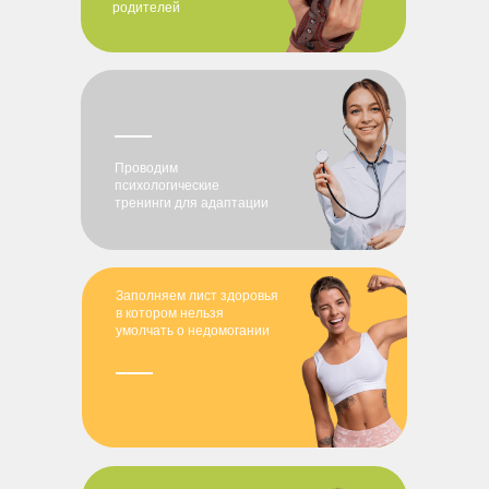
родителей
Проводим
психологические
тренинги для адаптации
Заполняем лист здоровья
в котором нельзя
умолчать о недомогании