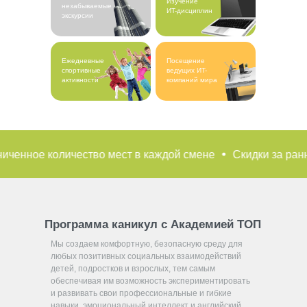
Изучение
незабываемые
ИT-дисциплин
экскурсии
Ежедневные
Посещение
спортивные
ведущих ИT-
активности
компаний мира
оличество мест в каждой смене
Скидки за раннее брон
Программа каникул с Академией TOП
Мы создаем комфортную, безопасную среду для
любых позитивных социальных взаимодействий
детей, подростков и взрослых, тем самым
обеспечивая им возможность экспериментировать
и развивать свои профессиональные и гибкие
навыки, эмоциональный интеллект и английский