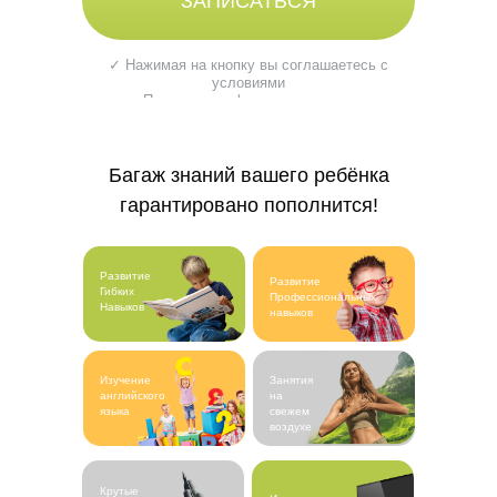
ЗАПИСАТЬСЯ
✓ Нажимая на кнопку вы соглашаетесь с
условиями
Политики конфиденциальности
Багаж знаний вашего ребёнка
гарантировано пополнится!
Развитие
Развитие
Гибких
Профессиональных
Навыков
навыков
Изучение
Занятия
английского
на
языка
свежем
воздухе
Крутые